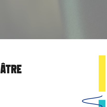
éâtre