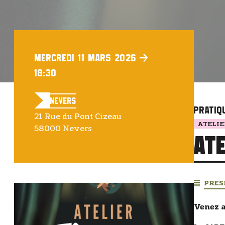
Mercredi 11 Mars 2026
18:30
Nevers
Pratiq
21 Rue du Pont Cizeau
ATELIE
58000 Nevers
Ate
PRES
Venez a