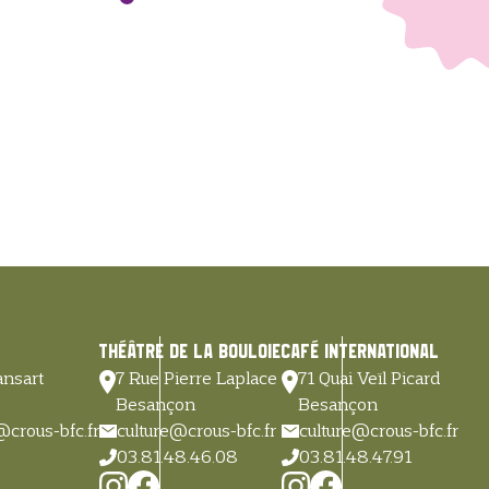
Théâtre de la Bouloie
Café International
nsart
7 Rue Pierre Laplace
71 Quai Veïl Picard
Besançon
Besançon
@crous-bfc.fr
culture@crous-bfc.fr
culture@crous-bfc.fr
03.81.48.46.08
03.81.48.47.91