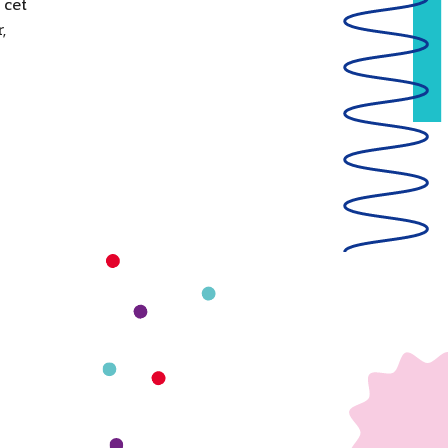
 cet
,