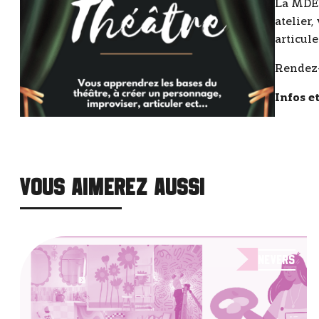
La MDE 
atelier
articuler
Rendez-
Infos e
VOUS AIMEREZ AUSSI
Nevers