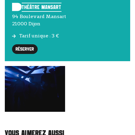
Théâtre Mansart
94 Boulevard Mansart
21000 Dijon
Tarif unique
: 3 €
Réserver
VOUS AIMEREZ AUSSI