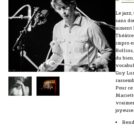
Le jazz
sans dou
aiment 
Théâtre
impro e
Rollins,
du bien
vocabul
Guy Lux 
rassemb
Pour ce
Mariett
vraimen
joyeuse
Rend