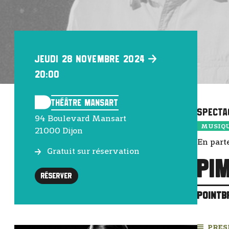
Jeudi 28 Novembre 2024
20:00
Théâtre Mansart
Specta
94 Boulevard Mansart
MUSIQ
21000 Dijon
En part
Gratuit sur réservation
Pi
Réserver
POINTB
PRES