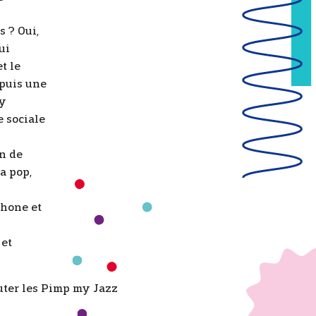
s ? Oui,
ui
t le
 puis une
ny
e sociale
n de
a pop,
phone et
 et
uter les Pimp my Jazz