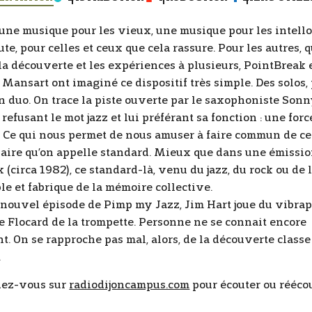
, une musique pour les vieux, une musique pour les intello
te, pour celles et ceux que cela rassure. Pour les autres, q
la découverte et les expériences à plusieurs, PointBreak e
 Mansart ont imaginé ce dispositif très simple. Des solos,
n duo. On trace la piste ouverte par le saxophoniste Son
 refusant le mot jazz et lui préférant sa fonction : une forc
. Ce qui nous permet de nous amuser à faire commun de ce
aire qu’on appelle standard. Mieux que dans une émissio
(circa 1982), ce standard-là, venu du jazz, du rock ou de l
le et fabrique de la mémoire collective.
 nouvel épisode de Pimp my Jazz, Jim Hart joue du vibra
e Flocard de la trompette. Personne ne se connait encore
t. On se rapproche pas mal, alors, de la découverte classe
.
ez-vous sur
radiodijoncampus.com
pour écouter ou rééco