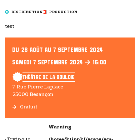
DISTRIBUTION
PRODUCTION
test
Du 26 Août Au 7 Septembre 2024
Samedi 7 Septembre 2024
16:00
Théâtre de la Bouloie
7 Rue Pierre Laplace
25000 Besançon
Gratuit
Warning
: Trying to
/home/ktipnkf/www/wp-