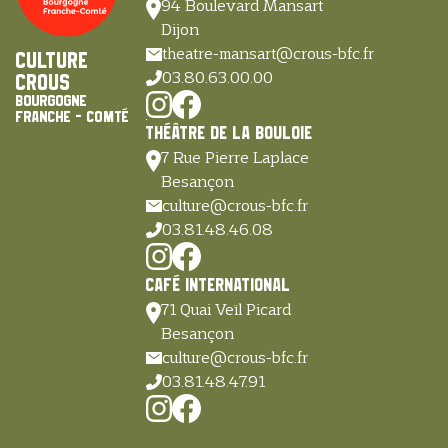
94 Boulevard Mansart
Dijon
theatre-mansart@crous-bfc.fr
Culture
03.80.63.00.00
Crous
Bourgogne
Franche - Comté
Théâtre de la Bouloie
7 Rue Pierre Laplace
Besançon
culture@crous-bfc.fr
03.81.48.46.08
Café International
71 Quai Veïl Picard
Besançon
culture@crous-bfc.fr
03.81.48.47.91