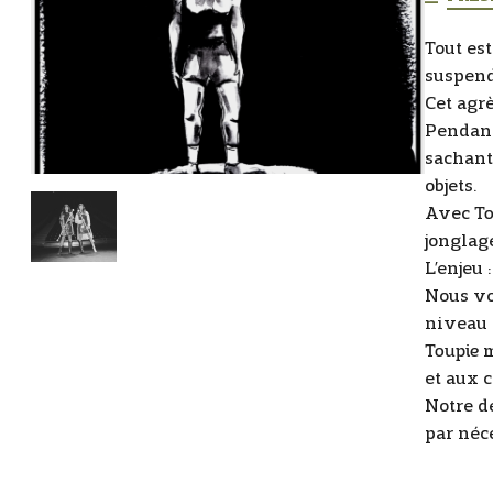
Tout est
suspend
Cet agrè
Pendant
sachant
objets.
Avec
To
jonglage
L’enjeu
Nous vo
niveau 
Toupie
m
et aux 
Notre d
par néce