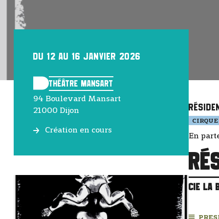
Du 12 Au 16 Janvier 2026
Théâtre Mansart
94 Boulevard Mansart
Réside
21000 Dijon
CIRQUE
Création en cours
En part
Rés
CIE LA 
PRES