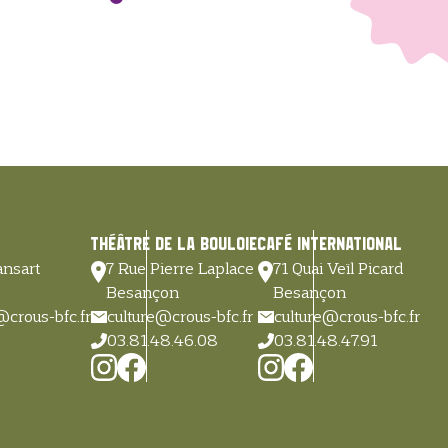
Théâtre de la Bouloie
Café International
nsart
7 Rue Pierre Laplace
71 Quai Veïl Picard
Besançon
Besançon
@crous-bfc.fr
culture@crous-bfc.fr
culture@crous-bfc.fr
03.81.48.46.08
03.81.48.47.91