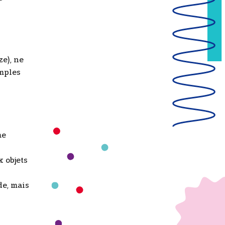
e), ne
mples
me
 objets
de, mais