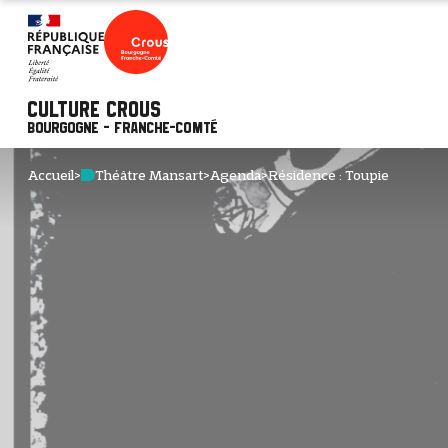
Culture Crous
Bourgogne - Franche-Comté
Accueil
>
Théâtre Mansart
>
Agenda
>
Résidence : Toupie