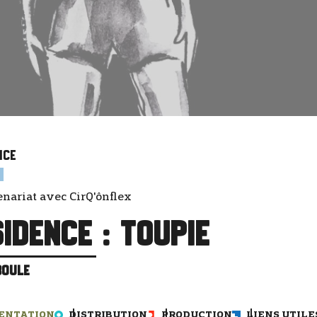
nce
enariat avec CirQ'ônflex
idence : Toupie
BOULE
ENTATION
DISTRIBUTION
PRODUCTION
LIENS UTILE