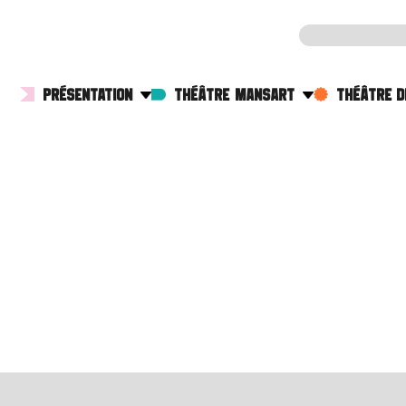
PRÉSENTATION
THÉÂTRE MANSART
THÉÂTRE D
Projet et histoire
Agenda
Agenda
Partenaires
Actualités
Actualités
L’équipe
Informations pratiques
Information