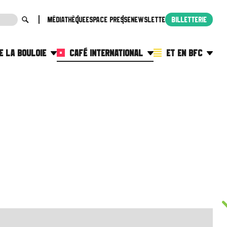
Médiathèque
Espace presse
Newsletter
Billetterie
E LA BOULOIE
CAFÉ INTERNATIONAL
ET EN BFC
Agenda
Nord Franche-Com
Actualités
Le Creusot
s pratiques
Informations pratiques
Nevers