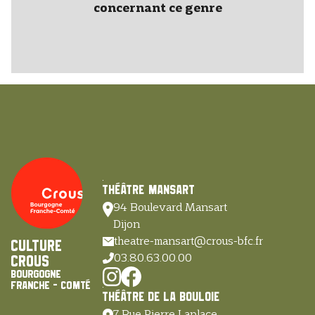
concernant ce genre
Théâtre Mansart
94 Boulevard Mansart
Dijon
theatre-mansart@crous-bfc.fr
Culture
03.80.63.00.00
Crous
Bourgogne
Franche - Comté
Théâtre de la Bouloie
7 Rue Pierre Laplace