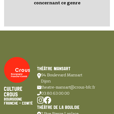
concernant ce genre
Théâtre Mansart
94 Boulevard Mansart
Dijon
theatre-mansart@crous-bfc.fr
Culture
03.80.63.00.00
Crous
Bourgogne
Franche - Comté
Théâtre de la Bouloie
7 Rue Pierre Laplace